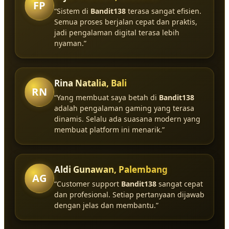
FP
“Sistem di
Bandit138
terasa sangat efisien.
Semua proses berjalan cepat dan praktis,
jadi pengalaman digital terasa lebih
nyaman.”
Rina Natalia, Bali
RN
“Yang membuat saya betah di
Bandit138
adalah pengalaman gaming yang terasa
dinamis. Selalu ada suasana modern yang
membuat platform ini menarik.”
Aldi Gunawan, Palembang
AG
“Customer support
Bandit138
sangat cepat
dan profesional. Setiap pertanyaan dijawab
dengan jelas dan membantu.”