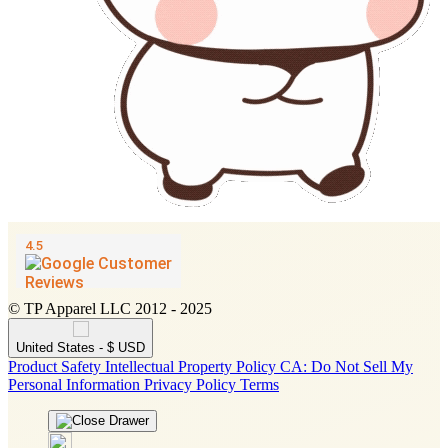
© TP Apparel LLC 2012 - 2025
United States - $ USD
Product Safety
Intellectual Property Policy
CA: Do Not Sell My
Personal Information
Privacy Policy
Terms