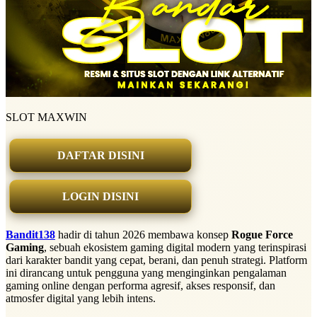
SLOT MAXWIN
DAFTAR DISINI
LOGIN DISINI
Bandit138
hadir di tahun 2026 membawa konsep
Rogue Force
Gaming
, sebuah ekosistem gaming digital modern yang terinspirasi
dari karakter bandit yang cepat, berani, dan penuh strategi. Platform
ini dirancang untuk pengguna yang menginginkan pengalaman
gaming online dengan performa agresif, akses responsif, dan
atmosfer digital yang lebih intens.