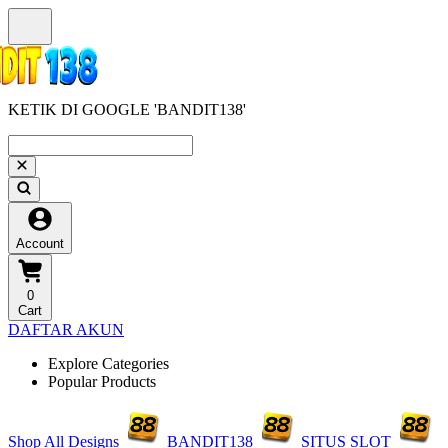
KETIK DI GOOGLE 'BANDIT138'
Account
0
Cart
DAFTAR AKUN
Explore Categories
Popular Products
Shop All Designs
BANDIT138
SITUS SLOT