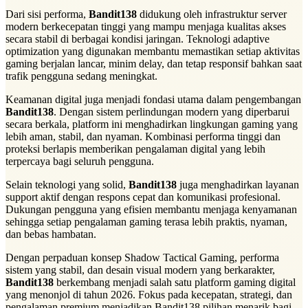
Dari sisi performa,
Bandit138
didukung oleh infrastruktur server
modern berkecepatan tinggi yang mampu menjaga kualitas akses
secara stabil di berbagai kondisi jaringan. Teknologi adaptive
optimization yang digunakan membantu memastikan setiap aktivitas
gaming berjalan lancar, minim delay, dan tetap responsif bahkan saat
trafik pengguna sedang meningkat.
Keamanan digital juga menjadi fondasi utama dalam pengembangan
Bandit138
. Dengan sistem perlindungan modern yang diperbarui
secara berkala, platform ini menghadirkan lingkungan gaming yang
lebih aman, stabil, dan nyaman. Kombinasi performa tinggi dan
proteksi berlapis memberikan pengalaman digital yang lebih
terpercaya bagi seluruh pengguna.
Selain teknologi yang solid,
Bandit138
juga menghadirkan layanan
support aktif dengan respons cepat dan komunikasi profesional.
Dukungan pengguna yang efisien membantu menjaga kenyamanan
sehingga setiap pengalaman gaming terasa lebih praktis, nyaman,
dan bebas hambatan.
Dengan perpaduan konsep Shadow Tactical Gaming, performa
sistem yang stabil, dan desain visual modern yang berkarakter,
Bandit138
berkembang menjadi salah satu platform gaming digital
yang menonjol di tahun 2026. Fokus pada kecepatan, strategi, dan
pengalaman premium menjadikan Bandit138 pilihan menarik bagi