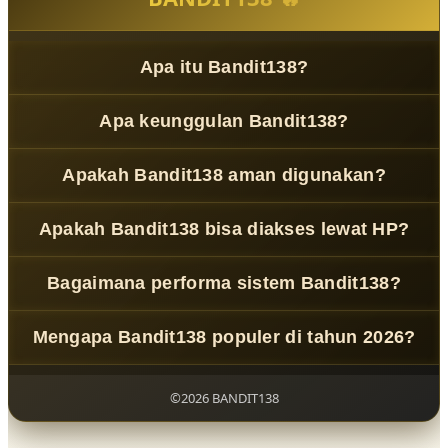
Apa itu Bandit138?
Bandit138
adalah platform gaming digital modern
Apa keunggulan Bandit138?
dengan konsep Rogue Force Gaming yang menghadirkan
performa cepat, stabil, dan responsif.
Bandit138
unggul dalam stabilitas server, sistem modern,
Apakah Bandit138 aman digunakan?
navigasi cepat, dan pengalaman gaming yang lebih
dinamis.
Ya,
Bandit138
menggunakan sistem keamanan digital
Apakah Bandit138 bisa diakses lewat HP?
modern dengan proteksi berlapis untuk menjaga
kenyamanan pengguna.
Tentu.
Bandit138
sudah dioptimalkan untuk smartphone,
Bagaimana performa sistem Bandit138?
tablet, dan desktop dengan performa yang tetap
responsif.
Bandit138
didukung server berkecepatan tinggi yang
Mengapa Bandit138 populer di tahun 2026?
dirancang untuk menjaga akses tetap stabil, ringan, dan
minim lag.
Karena
Bandit138
menghadirkan kombinasi teknologi
modern, sistem adaptif, dan atmosfer gaming premium
©2026 BANDIT138
yang berbeda dari platform lainnya.