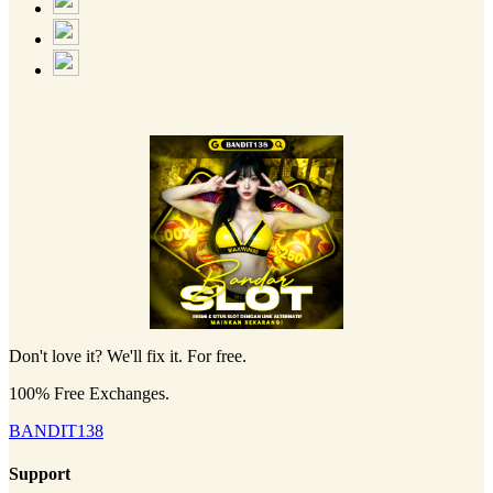
Don't love it? We'll fix it. For free.
100% Free Exchanges.
BANDIT138
Support