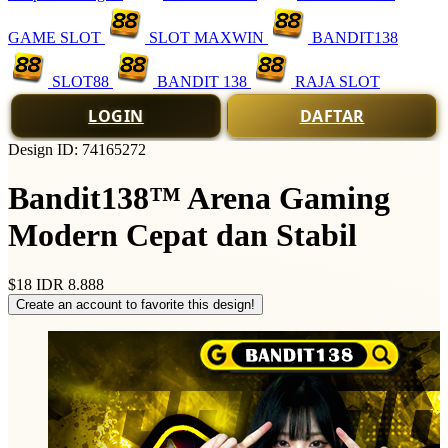
GAME SLOT
SLOT MAXWIN
BANDIT138
SLOT88
BANDIT 138
RAJA SLOT
LOGIN
DAFTAR
Design ID: 74165272
Bandit138™ Arena Gaming
Modern Cepat dan Stabil
$18
IDR 8.888
Create an account to favorite this design!