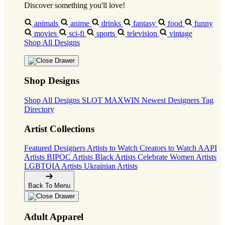
Discover something you'll love!
animals
anime
drinks
fantasy
food
funny
movies
sci-fi
sports
television
vintage
Shop All Designs
Shop Designs
Shop All Designs
SLOT MAXWIN
Newest Designers
Tag
Directory
Artist Collections
Featured Designers
Artists to Watch
Creators to Watch
AAPI
Artists
BIPOC Artists
Black Artists
Celebrate Women Artists
LGBTQIA Artists
Ukrainian Artists
Back To Menu
Adult Apparel