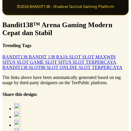
©2026 BANDIT138 - Shadow Tactical Gaming Platform
Bandit138™ Arena Gaming Modern
Cepat dan Stabil
Trending Tags
BANDIT138
BANDIT 138
RAJA SLOT
SLOT MAXWIN
SITUS SLOT
GAME SLOT
SITUS SLOT TERPERCAYA
BANDIT138
SLOT88
SLOT ONLINE
SLOT TERPERCAYA
The links above have been automatically generated based on tag
usage by third-party designers on the TeePublic platform.
Share this design: