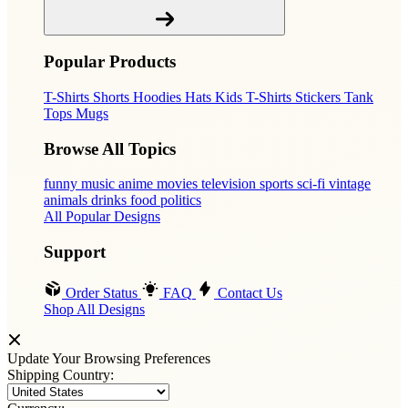
Popular Products
T-Shirts
Shorts
Hoodies
Hats
Kids T-Shirts
Stickers
Tank
Tops
Mugs
Browse All Topics
funny
music
anime
movies
television
sports
sci-fi
vintage
animals
drinks
food
politics
All Popular Designs
Support
Order Status
FAQ
Contact Us
Shop All Designs
Update Your Browsing Preferences
Shipping Country: