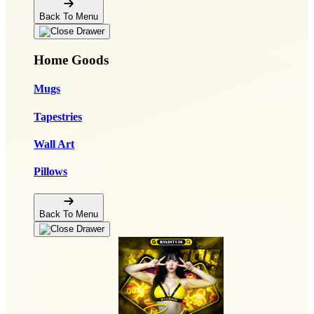
Back To Menu
Home Goods
Mugs
Tapestries
Wall Art
Pillows
Back To Menu