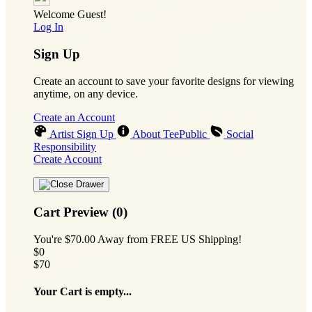
Welcome Guest!
Log In
Sign Up
Create an account to save your favorite designs for viewing
anytime, on any device.
Create an Account
Artist Sign Up
About TeePublic
Social
Responsibility
Create Account
Cart Preview (0)
You're
$70.00
Away from
FREE US Shipping!
$0
$70
Your Cart is empty...