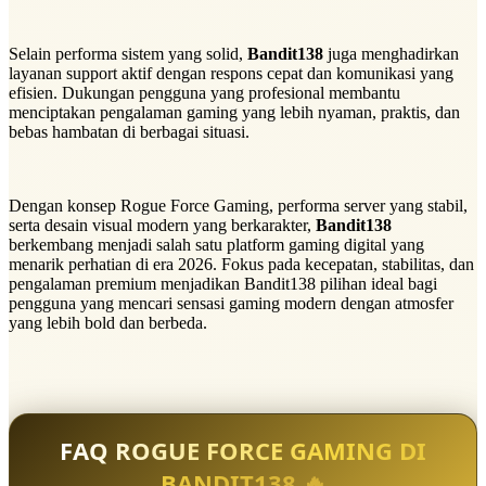
Selain performa sistem yang solid,
Bandit138
juga menghadirkan
layanan support aktif dengan respons cepat dan komunikasi yang
efisien. Dukungan pengguna yang profesional membantu
menciptakan pengalaman gaming yang lebih nyaman, praktis, dan
bebas hambatan di berbagai situasi.
Dengan konsep Rogue Force Gaming, performa server yang stabil,
serta desain visual modern yang berkarakter,
Bandit138
berkembang menjadi salah satu platform gaming digital yang
menarik perhatian di era 2026. Fokus pada kecepatan, stabilitas, dan
pengalaman premium menjadikan Bandit138 pilihan ideal bagi
pengguna yang mencari sensasi gaming modern dengan atmosfer
yang lebih bold dan berbeda.
FAQ ROGUE FORCE GAMING DI
BANDIT138 🔥