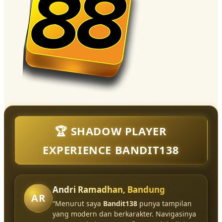
🏆 SHADOW PLAYER
EXPERIENCE BANDIT138
Andri Ramadhan, Bandung
AR
“Menurut saya
Bandit138
punya tampilan
yang modern dan berkarakter. Navigasinya